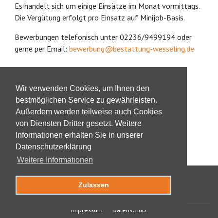
Es handelt sich um einige Einsätze im Monat vormittags.
Die Vergütung erfolgt pro Einsatz auf Minijob-Basis.
Bewerbungen telefonisch unter 02236/9499194 oder
gerne per Email:
bewerbung@
bestattung-wesseling.de
Wir verwenden Cookies, um Ihnen den
bestmöglichen Service zu gewährleisten.
Außerdem werden teilweise auch Cookies
von Diensten Dritter gesetzt. Weitere
Informationen erhalten Sie in unserer
Datenschutzerklärung
Weitere Informationen
2026 © Bestattungen Schwartmanns
Zulassen
Oberdorfstraße 18a
50389 Wesseling
Impressum
Datenschutz